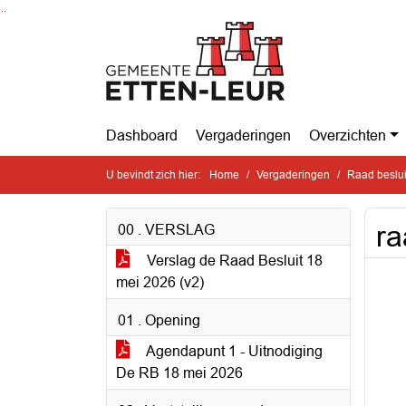
Ga naar de inhoud van deze pagina
Ga naar het zoeken
Ga naar het menu
Dashboard
Vergaderingen
Overzichten
U bevindt zich hier:
Home
Vergaderingen
Raad beslu
ra
00 . VERSLAG
Verslag de Raad Besluit 18
mei 2026 (v2)
01 . Opening
Agendapunt 1 - Uitnodiging
De RB 18 mei 2026