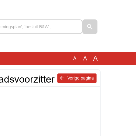
A
A
A
adsvoorzitter
Vorige pagina