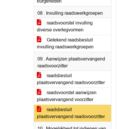
burgerleden
08 . Invulling raadswerkgroepen
raadsvoorstel invulling
diverse overlegvormen
Getekend raadsbesluit
invulling raadswerkgroepen
09 . Aanwijzen plaatsvervangend
raadsvoorzitter
raadsbesluit
plaatsvervangend raadsvoorzitter
raadsvoorstel aanwijzen
plaatsvervangend voorzitter
raadsbesluit
plaatsvervangend raadsvoorzitter
10 . Mogelijkheid tot indienen van