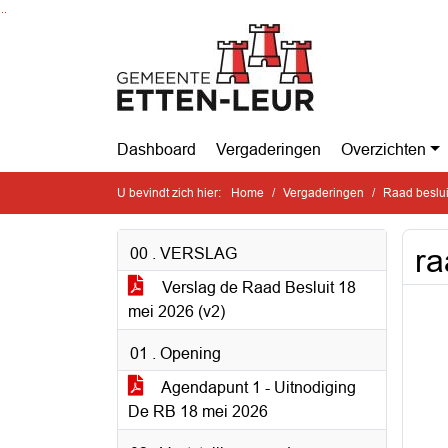
Ga naar de inhoud van deze pagina
Ga naar het zoeken
Ga naar het menu
Dashboard
Vergaderingen
Overzichten
U bevindt zich hier:
Home
Vergaderingen
Raad beslu
ra
00 . VERSLAG
Verslag de Raad Besluit 18
mei 2026 (v2)
01 . Opening
Agendapunt 1 - Uitnodiging
De RB 18 mei 2026