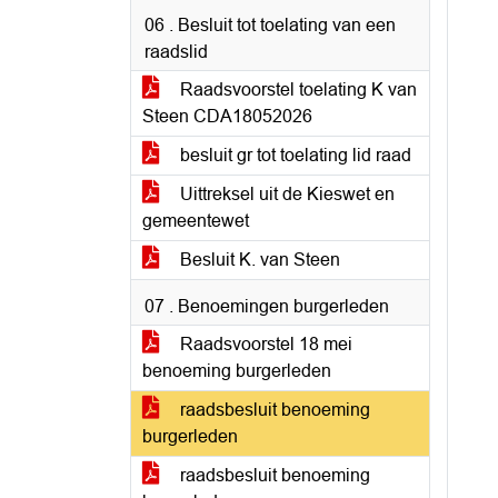
06 . Besluit tot toelating van een
raadslid
Raadsvoorstel toelating K van
Steen CDA18052026
besluit gr tot toelating lid raad
Uittreksel uit de Kieswet en
gemeentewet
Besluit K. van Steen
07 . Benoemingen burgerleden
Raadsvoorstel 18 mei
benoeming burgerleden
raadsbesluit benoeming
burgerleden
raadsbesluit benoeming