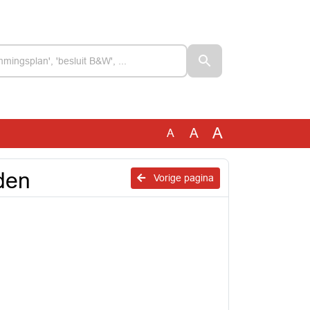
A
A
A
den
Vorige pagina