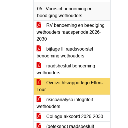
05 . Voorstel benoeming en
beëdiging wethouders
RV benoeming en beëdiging
wethouders raadsperiode 2026-
2030
bijlage III raadsvoorstel
benoeming wethouders
raadsbesluit benoeming
wethouders
Overzichtsrapportage Etten-
Leur
risicoanalyse integriteit
wethouders
College-akkoord 2026-2030
(getekend) raadsbesluit