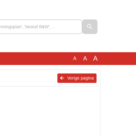
A
A
A
Vorige pagina