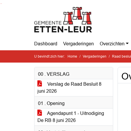
Ga naar de inhoud van deze pagina
Ga naar het zoeken
Ga naar het menu
Dashboard
Vergaderingen
Overzichten
U bevindt zich hier:
Home
Vergaderingen
Raad beslui
Ov
00 . VERSLAG
Verslag de Raad Besluit 8
juni 2026
01 . Opening
Agendapunt 1 - Uitnodiging
De RB 8 juni 2026