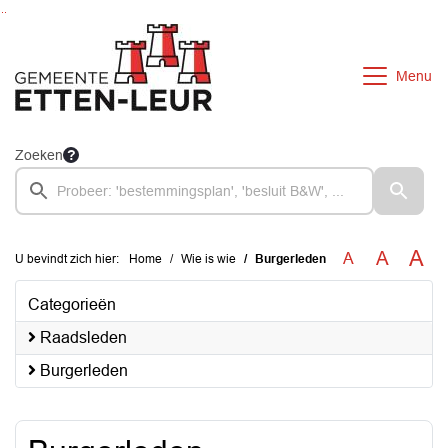
Ga naar de inhoud van deze pagina
Ga naar het zoeken
Ga naar het menu
Menu
Zoeken
A
A
A
U bevindt zich hier:
Home
Wie is wie
Burgerleden
Categorieën
Raadsleden
Burgerleden