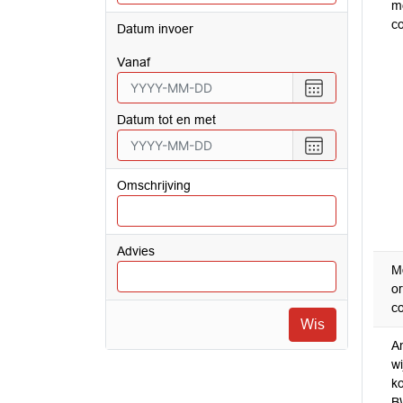
m
co
Datum invoer
vanaf
Choose
date
Datum tot en met
Choose
date
Omschrijving
Advies
M
or
co
Wis
A
wi
ko
B