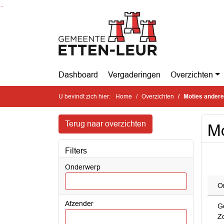
Ga naar de inhoud van deze pagina
Ga naar het zoeken
Ga naar het menu
Dashboard
Vergaderingen
Overzichten
U bevindt zich hier:
Home
Overzichten
Moties ander
Terug naar overzichten
Mo
Filters
Onderwerp
O
Afzender
G
Zo