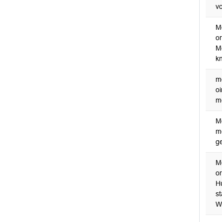
vo
M
o
M
k
m
o
m
M
m
g
M
o
H
st
W