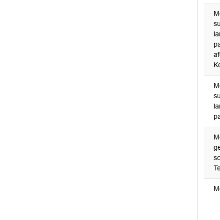
Mo
su
la
pa
a
K
Mo
su
la
pa
M
g
sc
T
Mo