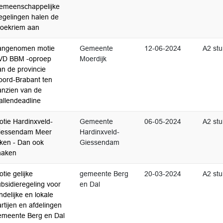
emeenschappelijke
egelingen halen de
roekriem aan
angenomen motie
Gemeente
12-06-2024
A2 stu
VD BBM -oproep
Moerdijk
an de provincie
oord-Brabant ten
anzien van de
allendeadline
otie Hardinxveld-
Gemeente
06-05-2024
A2 stu
iessendam Meer
Hardinxveld-
aken - Dan ook
Giessendam
naken
tie gelijke
gemeente Berg
20-03-2024
A2 stu
bsidieregeling voor
en Dal
ndelijke en lokale
rtijen en afdelingen
emeente Berg en Dal