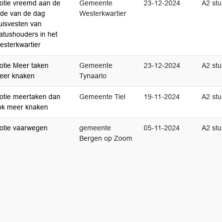
otie vreemd aan de
Gemeente
23-12-2024
A2 stu
rde van de dag
Westerkwartier
uisvesten van
atushouders in het
esterkwartier
otie Meer taken
Gemeente
23-12-2024
A2 stu
eer knaken
Tynaarlo
otie meertaken dan
Gemeente Tiel
19-11-2024
A2 stu
ok meer knaken
otie vaarwegen
gemeente
05-11-2024
A2 stu
Bergen op Zoom