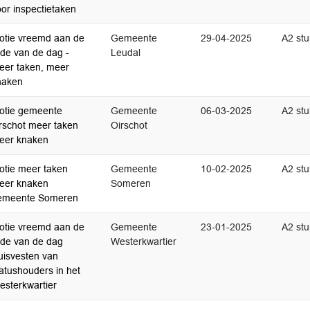
or inspectietaken
otie vreemd aan de
Gemeente
29-04-2025
A2 stu
rde van de dag -
Leudal
eer taken, meer
naken
otie gemeente
Gemeente
06-03-2025
A2 stu
irschot meer taken
Oirschot
eer knaken
otie meer taken
Gemeente
10-02-2025
A2 stu
eer knaken
Someren
emeente Someren
otie vreemd aan de
Gemeente
23-01-2025
A2 stu
rde van de dag
Westerkwartier
uisvesten van
atushouders in het
esterkwartier