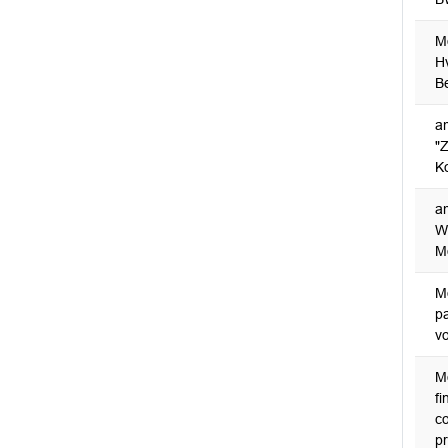
M
H
B
a
"Z
K
a
W
M
M
p
v
Mo
fi
c
pr