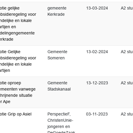
tie gelijke
gemeente
13-03-2024
A2 stu
bsidieregeling voor
Kerkrade
ndelijke en lokale
rtijen en
fdelingengemeente
erkrade
tie Gelijke
Gemeente
13-02-2024
A2 stu
bsidieregeling voor
Someren
ndelijke en lokale
rtijen
otie oproep
Gemeente
13-12-2023
A2 stu
emeenten vanwege
Stadskanaal
hrijnende situatie
er Ape
tie Grip op Asiel
PerspectieF,
03-11-2023
A2 stu
ChristenUnie-
jongeren en
DeGoedeZaak