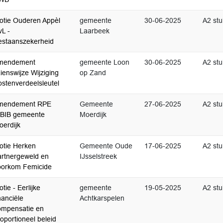
otie Ouderen Appèl
gemeente
30-06-2025
A2 stu
vL -
Laarbeek
estaanszekerheid
mendement
gemeente Loon
30-06-2025
A2 stu
ienswijze Wijziging
op Zand
ostenverdeelsleutel
mendement RPE
Gemeente
27-06-2025
A2 stu
BIB gemeente
Moerdijk
oerdijk
otie Herken
Gemeente Oude
17-06-2025
A2 stu
artnergeweld en
IJsselstreek
oorkom Femicide
tie - Eerlijke
gemeente
19-05-2025
A2 stu
nanciële
Achtkarspelen
ompensatie en
oportioneel beleid