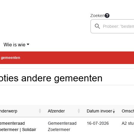
Zoeken
Wie is wie
e gemeenten
ties andere gemeenten
nderwerp
Afzender
Datum invoer
Omschr
emeenteraad
Gemeenteraad
16-07-2026
A2 stu
etermeer | Solidair
Zoetermeer