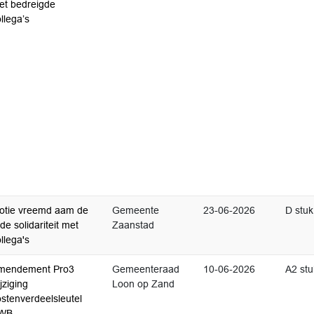
et bedreigde
llega’s
otie vreemd aam de
Gemeente
23-06-2026
D stuk
de solidariteit met
Zaanstad
llega's
mendement Pro3
Gemeenteraad
10-06-2026
A2 stu
jziging
Loon op Zand
stenverdeelsleutel
WB