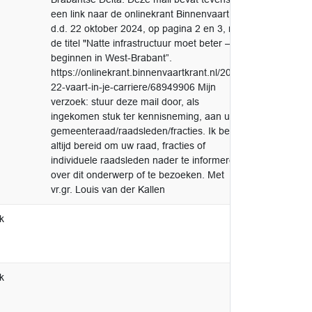
een link naar de onlinekrant Binnenvaart
d.d. 22 oktober 2024, op pagina 2 en 3, met
de titel "Natte infrastructuur moet beter – te
beginnen in West-Brabant”.
https://onlinekrant.binnenvaartkrant.nl/2024-
22-vaart-in-je-carriere/68949906 Mijn
verzoek: stuur deze mail door, als
ingekomen stuk ter kennisneming, aan uw
gemeenteraad/raadsleden/fracties. Ik ben
altijd bereid om uw raad, fracties of
individuele raadsleden nader te informeren
over dit onderwerp of te bezoeken. Met
vr.gr. Louis van der Kallen
k
k