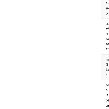
G
R
b
a
V
a
N
a
st
m
G
t
k
Mo
su
la
pa
g