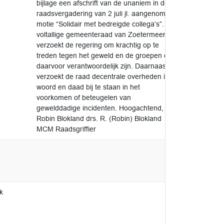
bijlage een afschrift van de unaniem in de
raadsvergadering van 2 juli jl. aangenomen
motie “Solidair met bedreigde collega’s”. De
voltallige gemeenteraad van Zoetermeer
verzoekt de regering om krachtig op te
treden tegen het geweld en de groepen die
daarvoor verantwoordelijk zijn. Daarnaast
verzoekt de raad decentrale overheden in
woord en daad bij te staan in het
voorkomen of beteugelen van
gewelddadige incidenten. Hoogachtend,
Robin Blokland drs. R. (Robin) Blokland
MCM Raadsgriffier
k