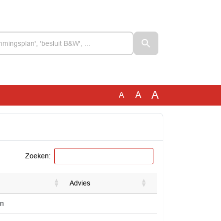
A
A
A
Zoeken:
Advies
en