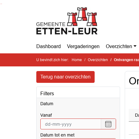
Ga naar de inhoud van deze pagina
Ga naar het zoeken
Ga naar het menu
Dashboard
Vergaderingen
Overzichten
U bevindt zich hier:
Home
Overzichten
Ontvangen raa
Terug naar overzichten
On
Filters
Datum
vanaf
D
Selecteer
een
Datum tot en met
datum