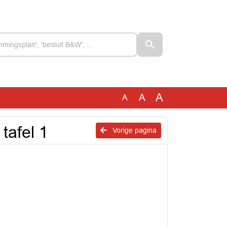
A
A
A
tafel 1
Vorige pagina