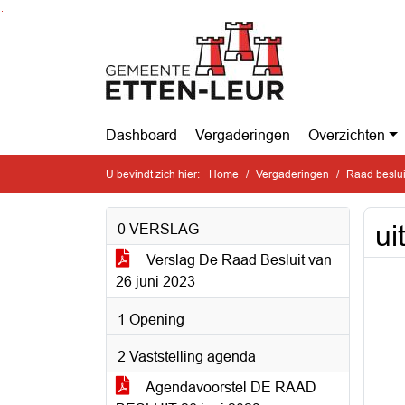
Ga naar de inhoud van deze pagina
Ga naar het zoeken
Ga naar het menu
Dashboard
Vergaderingen
Overzichten
U bevindt zich hier:
Home
Vergaderingen
Raad beslui
ui
0 VERSLAG
Verslag De Raad Besluit van
26 juni 2023
1 Opening
2 Vaststelling agenda
Agendavoorstel DE RAAD