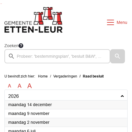
Ga naar de inhoud van deze pagina
Ga naar het zoeken
Ga naar het menu
Menu
Zoeken
U bevindt zich hier:
Home
Vergaderingen
Raad besluit
A
A
A
2026
2026
maandag 14 december
2026
maandag 9 november
2026
maandag 2 november
2026
maandag 6 juli