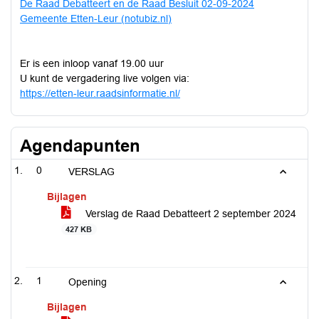
De Raad Debatteert en de Raad Besluit 02-09-2024
Gemeente Etten-Leur (notubiz.nl)
Er is een inloop vanaf 19.00 uur
U kunt de vergadering live volgen via:
https://etten-leur.raadsinformatie.nl/
Agendapunten
0
VERSLAG
Bijlagen
Verslag de Raad Debatteert 2 september 2024
427 KB
1
Opening
Bijlagen