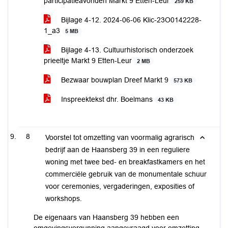
participatieavonden Markt 9 Etten-Leur
259 KB
Bijlage 4-12. 2024-06-06 Klic-23O0142228-
1_a3
5 MB
Bijlage 4-13. Cultuurhistorisch onderzoek
prieeltje Markt 9 Etten-Leur
2 MB
Bezwaar bouwplan Dreef Markt 9
573 KB
Inspreektekst dhr. Boelmans
43 KB
8
Voorstel tot omzetting van voormalig agrarisch
bedrijf aan de Haansberg 39 in een reguliere
woning met twee bed- en breakfastkamers en het
commerciële gebruik van de monumentale schuur
voor ceremonies, vergaderingen, exposities of
workshops.
De eigenaars van Haansberg 39 hebben een