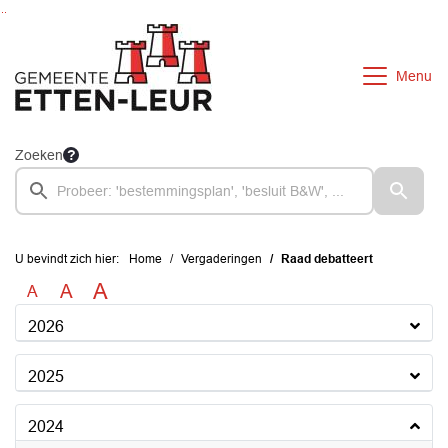
Ga naar de inhoud van deze pagina
Ga naar het zoeken
Ga naar het menu
Menu
Zoeken
U bevindt zich hier:
Home
Vergaderingen
Raad debatteert
A
A
A
2026
2025
2024