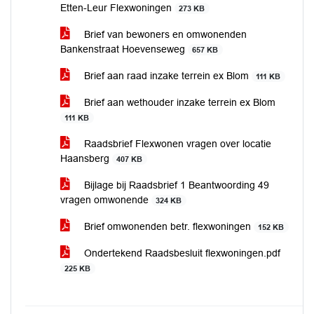
Etten-Leur Flexwoningen
273 KB
Brief van bewoners en omwonenden
Bankenstraat Hoevenseweg
657 KB
Brief aan raad inzake terrein ex Blom
111 KB
Brief aan wethouder inzake terrein ex Blom
111 KB
Raadsbrief Flexwonen vragen over locatie
Haansberg
407 KB
Bijlage bij Raadsbrief 1 Beantwoording 49
vragen omwonende
324 KB
Brief omwonenden betr. flexwoningen
152 KB
Ondertekend Raadsbesluit flexwoningen.pdf
225 KB