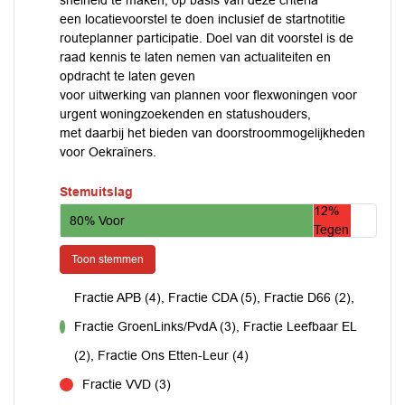
snelheid te maken, op basis van deze criteria
een locatievoorstel te doen inclusief de startnotitie
routeplanner participatie. Doel van dit voorstel is de
raad kennis te laten nemen van actualiteiten en
opdracht te laten geven
voor uitwerking van plannen voor flexwoningen voor
urgent woningzoekenden en statushouders,
met daarbij het bieden van doorstroommogelijkheden
voor Oekraïners.
Stemuitslag
12%
80% Voor
Tegen
Toon stemmen
Fractie APB (4), Fractie CDA (5), Fractie D66 (2),
Fractie GroenLinks/PvdA (3), Fractie Leefbaar EL
voor
(2), Fractie Ons Etten-Leur (4)
Fractie VVD (3)
tegen