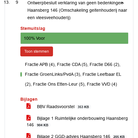
9
Ontwerpbesluit verklaring van geen bedenkingen
Haansberg 146 (Omschakeling geitenhouderij naar
een vleesveehouderij)
Stemuitslag
100% Voor
Toon stemmen
Fractie APB (4), Fractie CDA (5), Fractie D66 (2),
Fractie GroenLinks/PvdA (3), Fractie Leefbaar EL
voor
(2), Fractie Ons Etten-Leur (5), Fractie VVD (4)
Bijlagen
BBV Raadsvoorstel
353 KB
Bijlage 1 Ruimtelijke onderbouwing Haansberg
146
904 KB
Bijlage 2 GGD-advies Haansberg 146
205 KB