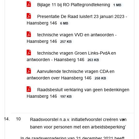
Bijlage 11 bij RO Plattegrondtekening
1 MB
Presentatie De Raad luistert 23 januari 2023 -
Haansberg 146
6 MB
technische vragen VVD en antwoorden -
Haansberg 146
257 KB
technische vragen Groen Links-PvdA en
antwoorden - Haansberg 146
263 KB
Aanvullende technische vragen CDA en
antwoorden over Haansberg 146
258 KB
Raadsbesluit verklaring van geen bedenkingen
Haansberg 146
197 KB
10
Raadsvoorstel n.a.v. initiatiefvoorstel creëren van
banen voor personen met een arbeidsbeperking’
In de raadsvergadering van 21 december 2021 heeft