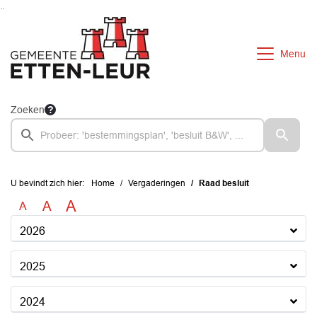
Ga naar de inhoud van deze pagina
Ga naar het zoeken
Ga naar het menu
Menu
Zoeken
U bevindt zich hier:
Home
Vergaderingen
Raad besluit
A
A
A
2026
2025
2024