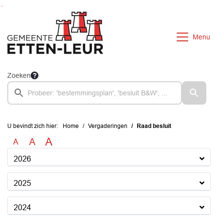
Ga naar de inhoud van deze pagina
Ga naar het zoeken
Ga naar het menu
Menu
Zoeken
U bevindt zich hier:
Home
Vergaderingen
Raad besluit
A
A
A
2026
2025
2024