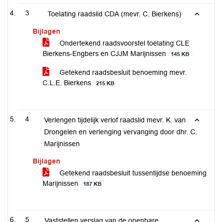
3
Toelating raadslid CDA (mevr. C. Bierkens)
Bijlagen
Ondertekend raadsvoorstel toelating CLE
Bierkens-Engbers en CJJM Marijnissen
145 KB
Getekend raadsbesluit benoeming mevr.
C.L.E. Bierkens
215 KB
4
Verlengen tijdelijk verlof raadslid mevr. K. van
Drongelen en verlenging vervanging door dhr. C.
Marijnissen
Bijlagen
Getekend raadsbesluit tussentijdse benoeming
Marijnissen
187 KB
5
Vaststellen verslag van de openbare