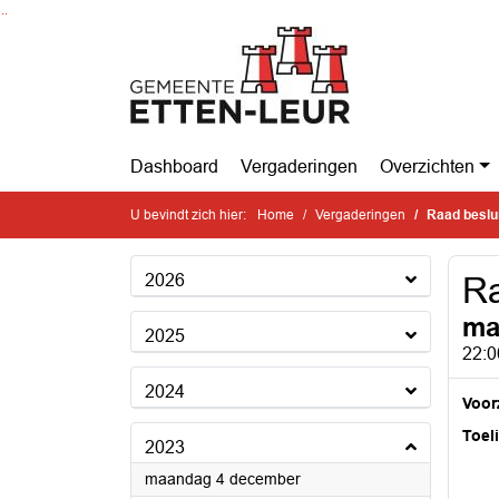
Ga naar de inhoud van deze pagina
Ga naar het zoeken
Ga naar het menu
Dashboard
Vergaderingen
Overzichten
U bevindt zich hier:
Home
Vergaderingen
Raad beslu
2026
Ra
ma
2025
22:0
2024
Voorz
Toel
2023
2023
maandag 4 december