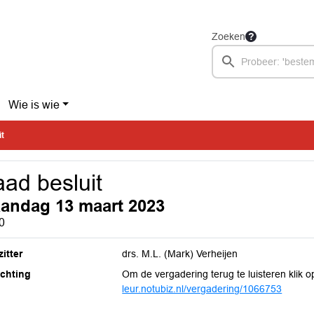
Zoeken
Wie is wie
it
ad besluit
andag 13 maart 2023
0
itter
drs. M.L. (Mark) Verheijen
ichting
Om de vergadering terug te luisteren klik o
leur.notubiz.nl/vergadering/1066753