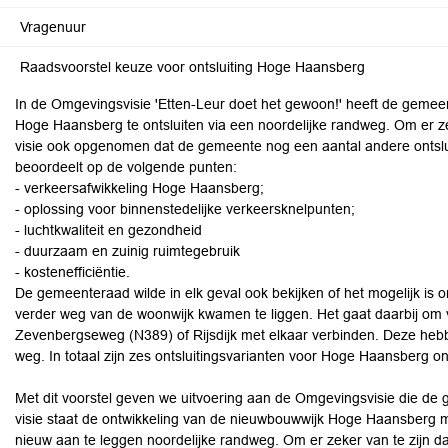
Vragenuur
Raadsvoorstel keuze voor ontsluiting Hoge Haansberg
In de Omgevingsvisie 'Etten-Leur doet het gewoon!' heeft de geme
Hoge Haansberg te ontsluiten via een noordelijke randweg. Om er zeker
visie ook opgenomen dat de gemeente nog een aantal andere ontsl
beoordeelt op de volgende punten:
- verkeersafwikkeling Hoge Haansberg;
- oplossing voor binnenstedelijke verkeersknelpunten;
- luchtkwaliteit en gezondheid
- duurzaam en zuinig ruimtegebruik
- kostenefficiëntie.
De gemeenteraad wilde in elk geval ook bekijken of het mogelijk is
verder weg van de woonwijk kwamen te liggen. Het gaat daarbij om
Zevenbergseweg (N389) of Rijsdijk met elkaar verbinden. Deze heb
weg. In totaal zijn zes ontsluitingsvarianten voor Hoge Haansberg o
Met dit voorstel geven we uitvoering aan de Omgevingsvisie die de 
visie staat de ontwikkeling van de nieuwbouwwijk Hoge Haansberg me
nieuw aan te leggen noordelijke randweg. Om er zeker van te zijn dat d