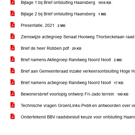
Bijlage 1 bij Brief ontsluiting Haansberg
1018 KB
Bijlage 2 bij Brief ontsluiting Haansberg
1 MB
Presentatie, 2021
2 MB
Zienswijze actiegroep Senaat Hooiweg Thorbeckelaan raa
Brief de heer Robben.pdf
29 KB
Brief namens Aktiegroep Randweg Noord Nooit
2 MB
Brief aan Gemeenteraad inzake verkeersontsluiting Hoge 
Brief namens actiegroep Randweg Noord Nooit
17 KB
Bewonersbrief voorlopig ontwerp Fri-Jado terrein
100 KB
Technische vragen GroenLinks-PvdA en antwoorden over o
Ondertekend BBV raadsbesluit keuze voor ontsluiting Haa