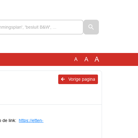
A
A
A
Vorige pagina
p de link:
https://etten-