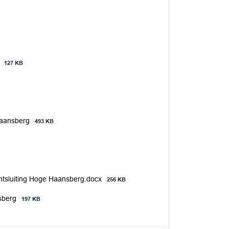
d
127 KB
Haansberg
493 KB
ntsluiting Hoge Haansberg.docx
256 KB
nsberg
197 KB