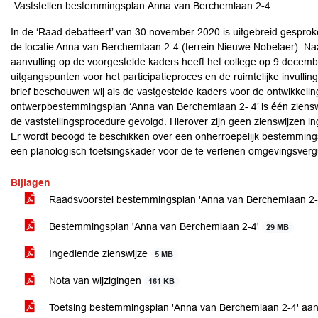
Vaststellen bestemmingsplan Anna van Berchemlaan 2-4
In de ‘Raad debatteert’ van 30 november 2020 is uitgebreid gesprok
de locatie Anna van Berchemlaan 2-4 (terrein Nieuwe Nobelaer). Naar
aanvulling op de voorgestelde kaders heeft het college op 9 decem
uitgangspunten voor het participatieproces en de ruimtelijke invulli
brief beschouwen wij als de vastgestelde kaders voor de ontwikkelin
ontwerpbestemmingsplan ‘Anna van Berchemlaan 2- 4’ is één zienswij
de vaststellingsprocedure gevolgd. Hierover zijn geen zienswijzen i
Er wordt beoogd te beschikken over een onherroepelijk bestemming
een planologisch toetsingskader voor de te verlenen omgevingsve
Bijlagen
Raadsvoorstel bestemmingsplan 'Anna van Berchemlaan 2-4'
Bestemmingsplan 'Anna van Berchemlaan 2-4'
29 MB
Ingediende zienswijze
5 MB
Nota van wijzigingen
161 KB
Toetsing bestemmingsplan 'Anna van Berchemlaan 2-4' aan